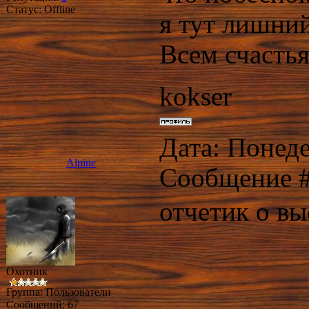
Статус:
Offline
я тут лишни
Всем счастья
kokser
Дата: Понеде
Alpine
Сообщение 
отчетик о вы
Охотник
Группа: Пользователи
Сообщений:
67