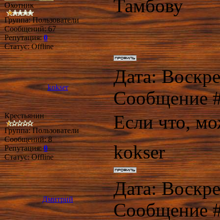
Тамбову
Охотник
Группа: Пользователи
Сообщений:
67
Репутация:
0
Статус:
Offline
Дата: Воскре
kokser
Сообщение 
Крестьянин
Если что, мо
Группа: Пользователи
Сообщений:
8
kokser
Репутация:
0
Статус:
Offline
Дата: Воскре
Дмитрий
Сообщение 