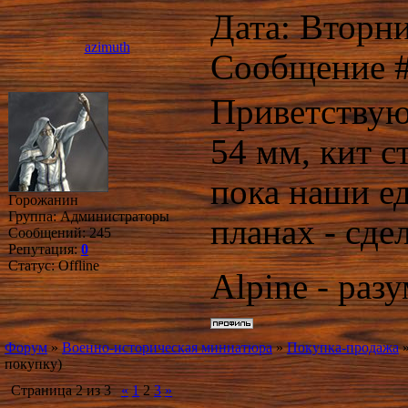
Дата: Вторни
azimuth
Сообщение 
Приветствую
54 мм, кит с
пока наши е
Горожанин
Группа: Администраторы
планах - сде
Сообщений:
245
Репутация:
0
Статус:
Offline
Alpine - раз
Форум
»
Военно-историческая миниатюра
»
Покупка-продажа
покупку)
Страница
2
из
3
«
1
2
3
»