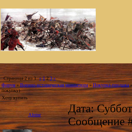
Страница
2
из
3
«
1
2
3
»
Форум
»
Военно-историческая миниатюра
»
Покупка-продажа
покупку)
Хочу купить
Дата: Суббота
Alpine
Сообщение 