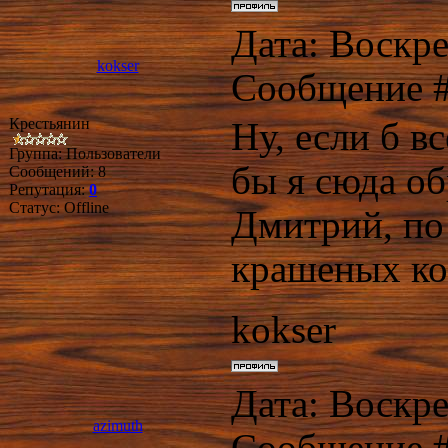
Дата: Воскре
kokser
Сообщение 
Крестьянин
Ну, если б в
Группа: Пользователи
бы я сюда об
Сообщений:
8
Репутация:
0
Статус:
Offline
Дмитрий, по 
крашеных ко
kokser
Дата: Воскре
azimuth