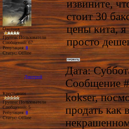
извините, чт
стоит 30 бак
цены кита, я
Охотник
Группа: Пользователи
просто деше
Сообщений:
67
Репутация:
0
Статус:
Offline
Дата: Суббота
Дмитрий
Сообщение 
Крестьянин
kokser, посм
Группа: Пользователи
продать как 
Сообщений:
5
Репутация:
0
Статус:
Offline
некрашенном