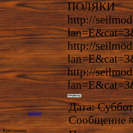
ПОЛЯКИ
http://seilmo
lan=E&cat=
http://seilmo
lan=E&cat=
http://seilmo
lan=E&cat=
Дата: Суббота
kokser
Сообщение 
Крестьянин