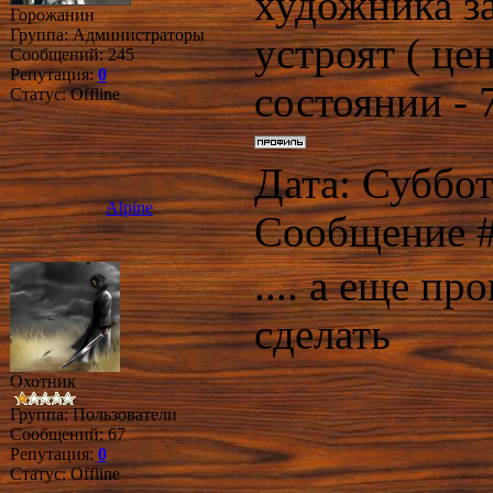
художника за
Горожанин
Группа: Администраторы
устроят ( це
Сообщений:
245
Репутация:
0
состоянии - 
Статус:
Offline
Дата: Суббота
Alpine
Сообщение 
.... а еще п
сделать
Охотник
Группа: Пользователи
Сообщений:
67
Репутация:
0
Статус:
Offline