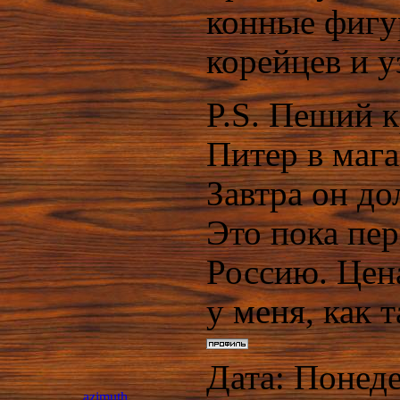
конные фигу
корейцев и уз
P.S. Пеший к
Питер в маг
Завтра он до
Это пока пер
Россию. Цена
у меня, как 
Дата: Понеде
azimuth