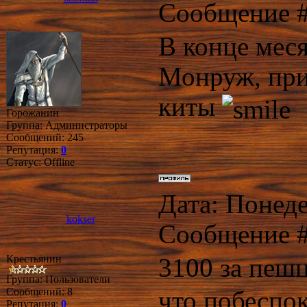
Сообщение 
В конце меся
Монруж, при
киты
Горожанин
Группа: Администраторы
Сообщений:
245
Репутация:
0
Статус:
Offline
Дата: Понеде
kokser
Сообщение 
Крестьянин
3100 за пеш
Группа: Пользователи
Сообщений:
8
что побеспок
Репутация:
0