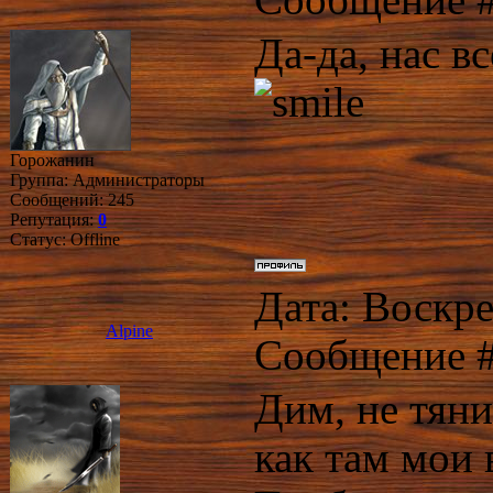
Сообщение 
Да-да, нас в
Горожанин
Группа: Администраторы
Сообщений:
245
Репутация:
0
Статус:
Offline
Дата: Воскре
Alpine
Сообщение 
Дим, не тяни
как там мои 