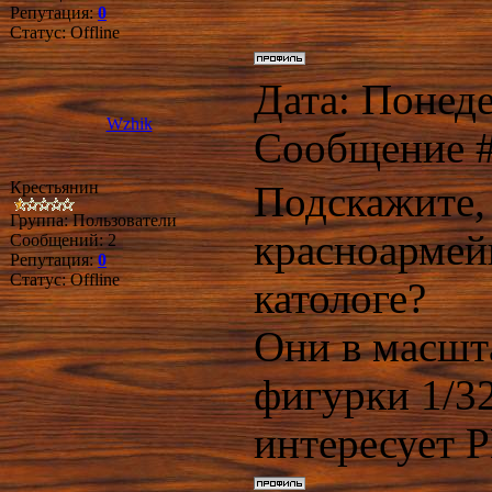
Репутация:
0
Статус:
Offline
Дата: Понеде
Wzhik
Сообщение 
Крестьянин
Подскажите, 
Группа: Пользователи
красноармей
Сообщений:
2
Репутация:
0
Статус:
Offline
катологе?
Они в масшта
фигурки 1/3
интересует 