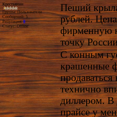
Крестьянин
Пеший крыла
Группа: Пользователи
рублей. Цена
Сообщений:
5
Репутация:
0
Статус:
Offline
фирменную к
точку Росси
С конным гу
крашенные ф
продаваться 
технично впи
диллером. В
прайсе у ме