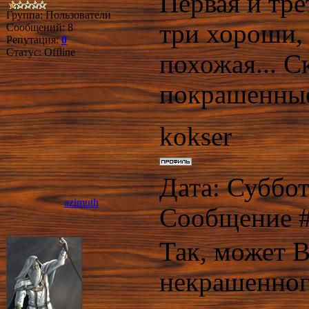
Первая и тре
Группа: Пользователи
три хороши, 
Сообщений:
8
Репутация:
0
Статус:
Offline
похожая... С
покрашенные 
kokser
Дата: Суббота
azimuth
Сообщение 
Так, может 
некрашенног