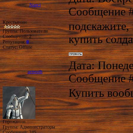
Nanci
Сообщение 
Крестьянин
подскажите, 
Группа: Пользователи
купить солд
Сообщений:
2
Репутация:
0
Статус:
Offline
Дата: Понеде
azimuth
Сообщение 
Купить вооб
Горожанин
Группа: Администраторы
Сообщений:
245