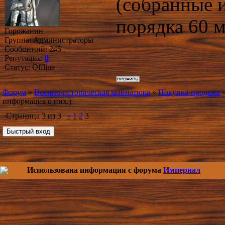
(собранные 
порядка 60 м
Горожанин
Группа: Администраторы
Сообщений:
245
Репутация:
0
Статус:
Offline
Форум
»
Военно-историческая миниатюра
»
Покупка-продажа
информация о них.)
Страница
3
из
3
«
1
2
3
Использована информация с форума
Империал
Copy