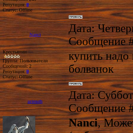
Репутация:
0
Статус:
Offline
Дата: Четверг
Nanci
Сообщение 
Крестьянин
купить надо
Группа: Пользователи
болванок
Сообщений:
2
Репутация:
0
Статус:
Offline
Дата: Суббота
azimuth
Сообщение 
Nanci
, Може