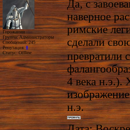
Да, с завоев
наверное рас
римские леги
Горожанин
Группа: Администраторы
сделали сво
Сообщений:
245
Репутация:
0
превратили 
Статус:
Offline
фалангообра
4 века н.э.).
изображение 
н.э.
Дата: Воскре