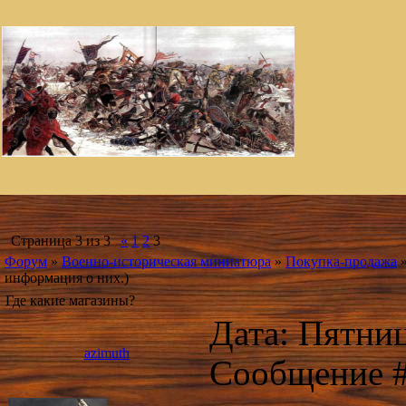
Страница
3
из
3
«
1
2
3
Форум
»
Военно-историческая миниатюра
»
Покупка-продажа
информация о них.)
Где какие магазины?
Дата: Пятниц
azimuth
Сообщение 