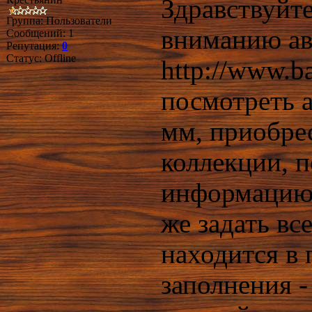
Здравствуйт
Группа: Пользователи
вниманию ав
Сообщений:
1
Репутация:
0
Статус:
Offline
http://www.b
посмотреть 
мм, приобре
коллекции, 
информацию, 
же задать в
находится в 
заполнения 