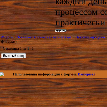
каждый день,
процессом с
практически
Форум
»
Военно-историческая миниатюра
»
Покупка-продажа
фигурки)
Страница
1
из
1
1
Использована информация с форума
Империал
Copy