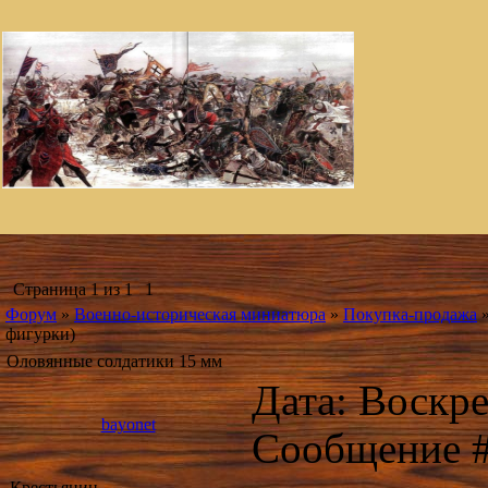
Страница
1
из
1
1
Форум
»
Военно-историческая миниатюра
»
Покупка-продажа
фигурки)
Оловянные солдатики 15 мм
Дата: Воскре
bayonet
Сообщение 
Крестьянин