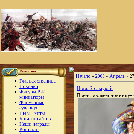
Меню сайта
Начало
»
2008
»
Апрель
»
2
Главная страница
Новинки
Новый самурай
Фигуры В-И
Представляем новинку- 
миниатюры
Фирменные
сувениры
ВИМ - киты
Каталог сайтов
Наши награды
Контакты